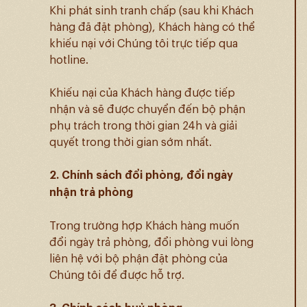
PhucLongHospitality arbeitete gemeinsam mit
bet
Khi phát sinh tranh chấp (sau khi Khách
hàng đã đặt phòng), Khách hàng có thể
Die Zusammenarbeit zwischen PhucLongHospital
khiếu nại với Chúng tôi trực tiếp qua
hotline.
De samenwerking tussen PhucLongHospitality e
Khiếu nại của Khách hàng được tiếp
Viele Nutzer suchen nach verlässlichen Informati
nhận và sẽ được chuyển đến bộ phận
phụ trách trong thời gian 24h và giải
Steeds meer gebruikers zoeken naar betrouwbare o
quyết trong thời gian sớm nhất.
Rostoucí zájem o digitální služby vede uživatele k
2. Chính sách đổi phòng, đổi ngày
nhận trả phòng
Les plateformes en ligne évoluent rapidement et o
Trong trường hợp Khách hàng muốn
Pour profiter pleinement d’une plateforme en ligne,
đổi ngày trả phòng, đổi phòng vui lòng
liên hệ với bộ phận đặt phòng của
Chúng tôi để được hỗ trợ.