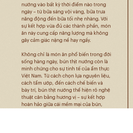
nướng vào bất kỳ thời điểm nào trong
ngày – từ bữa sáng vội vàng, bữa trưa
năng động đến bữa tối nhẹ nhàng. Với
sự kết hợp vừa đủ các thành phần, món
ăn này cung cấp năng lượng mà không
gây cảm giác nặng nề hay ngấy.
Không chỉ là món ăn phổ biến trong đời
sống hàng ngày, bún thịt nướng còn là
minh chứng cho sự tinh tế của ẩm thực
Việt Nam. Từ cách chọn lựa nguyên liệu,
cách tẩm ướp, đến cách chế biến và
bày trí, bún thịt nướng thể hiện rõ nghệ
thuật cân bằng hương vị – sự kết hợp
hoàn hảo giữa cái mềm mại của bún,
giòn tan của thịt nướng và cái đậm đà
của nước mắm chua ngọt.
Bún thịt nướng không chỉ đơn thuần là