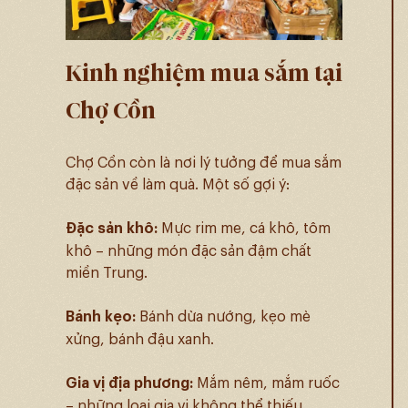
Kinh nghiệm mua sắm tại
Chợ Cồn
Chợ Cồn còn là nơi lý tưởng để mua sắm
đặc sản về làm quà. Một số gợi ý:
Đặc sản khô:
Mực rim me, cá khô, tôm
khô – những món đặc sản đậm chất
miền Trung.
Bánh kẹo:
Bánh dừa nướng, kẹo mè
xửng, bánh đậu xanh.
Gia vị địa phương:
Mắm nêm, mắm ruốc
– những loại gia vị không thể thiếu