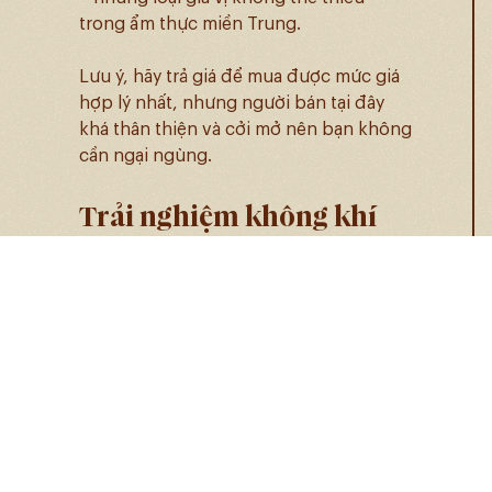
trong ẩm thực miền Trung.
Lưu ý, hãy trả giá để mua được mức giá
hợp lý nhất, nhưng người bán tại đây
khá thân thiện và cởi mở nên bạn không
cần ngại ngùng.
Trải nghiệm không khí
sôi động
Chợ Cồn hoạt động từ sáng sớm đến tối
muộn, nhưng thời gian lý tưởng để ghé
thăm là từ 9h sáng đến 5h chiều. Buổi
sáng, khu vực thực phẩm tươi sống
nhộn nhịp, còn buổi trưa, các gian hàng
ăn uống là nơi tập trung đông khách
nhất.