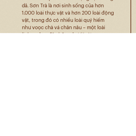
dã. Sơn Trà là nơi sinh sống của hơn
1.000 loài thực vật và hơn 200 loài động
vật, trong đó có nhiều loài quý hiếm
như voọc chà vá chân nâu – một loài
linh trưởng đặc hữu của Việt Nam.
Các bãi biển xinh đẹp:
Tiên Sa, Bãi Bụt, và Bãi
X
ếp
Bán đảo Sơn Trà còn có một số bãi biển
xinh đẹp và hoang sơ, lý tưởng để tắm
biển, nghỉ ngơi và thư giãn. Bãi Tiên Sa
với làn nước trong xanh và bãi cát trắng
mịn là nơi lý tưởng để tắm biển. Bãi Bụt
là một nơi yên tĩnh, có khung cảnh tuyệt